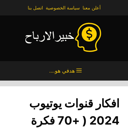
نتقل
أعلن معنا
سياسة الخصوصية
اتصل بنا
لى
لمحتوى
هدفي هو....
افكار قنوات يوتيوب
2024 ( +70 فكرة