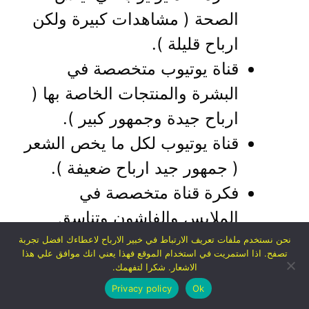
الصحة ( مشاهدات كبيرة ولكن
ارباح قليلة ).
قناة يوتيوب متخصصة في
البشرة والمنتجات الخاصة بها (
ارباح جيدة وجمهور كبير ).
قناة يوتيوب لكل ما يخص الشعر
( جمهور جيد ارباح ضعيفة ).
فكرة قناة متخصصة في
الملابس والفاشون وتناسق
الملابس مع بعضها ( جمهور جيد
نحن نستخدم ملفات تعريف الارتباط في خبير الارباح لاعطاءك افضل تجربة
تصفح. اذا استمريت في استخدام الموقع فهذا يعني انك موافق علي هذا
جدا ).
الاشعار. شكرا لتفهمك.
فكرة قناة متخصصة في
Privacy policy
Ok