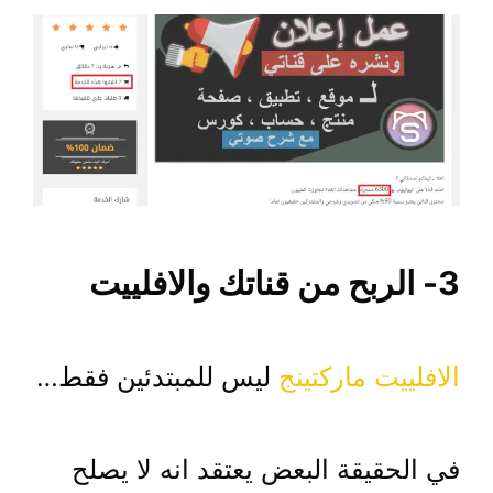
3- الربح من قناتك والافلييت
الافلييت ماركتينج
ليس للمبتدئين فقط…
في الحقيقة البعض يعتقد انه لا يصلح