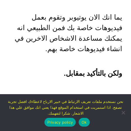
يما انك الان يوتيوبر وتقوم بعمل
فيديوهات خاصة بك فمن الطبيعي انه
يمكنك مساعدة الاشخاص الاخرين في
انشاء فيديوهات خاصة بهم.
ولكن بالتأكيد بمقابل.
فقط احرص علي اطلاق فيديوهات
نحن نستخدم ملفات تعريف الارتباط في خبير الارباح لاعطاءك افضل تجربة
ممتازة حتي تستطيع جلب اشخاص
تصفح. اذا استمريت في استخدام الموقع فهذا يعني انك موافق علي هذا
الاشعار. شكرا لتفهمك.
لشراء فيديوهاتك.
Privacy policy
Ok