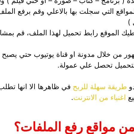
 برنامج – كتاب – صورة – او حتي فيلم ) وق
واقع التي سجلت بها بالاعلي وقم برفع الملف ع
)
طيك الموقع رابط تحميل لهذا الملف، قم بمشا
هور من خلال مدونة او قناة يوتيوب حتي يصبح ا
تحميل تحصل علي عمولة.
دو
طريقة سهلة للربح
في ظاهرها الا انها تطلب 
يع
اغنياء من الانترنت
.
 من مواقع رفع الملفات؟