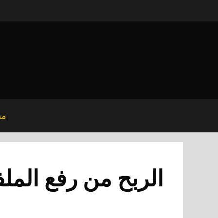
نتقل
لى
لمحتوى
مش
الربح من رفع الملفات ( مع اف