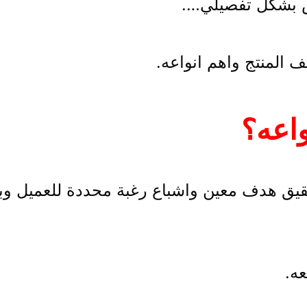
ص بشكل تفصيلي….
 المنتج واهم انواعه.
واعه؟
قيق هدف معين واشباع رغبة محددة للعميل وبالت
ه.