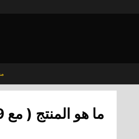
نتقل
لى
لمحتوى
مش
ما هو المنتج ( مع 9 خصائص لمضاعفة مبيعاتك وعمولاتك )