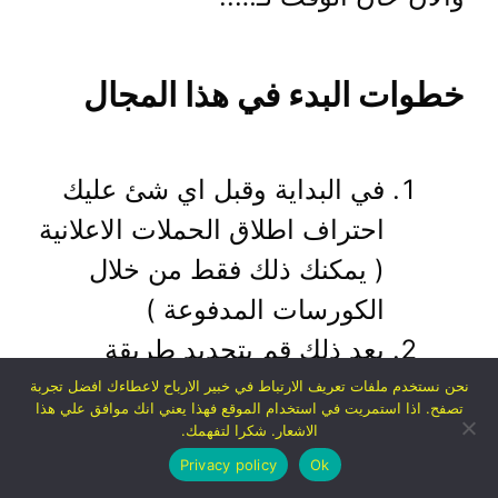
خطوات البدء في هذا المجال
في البداية وقبل اي شئ عليك
احتراف اطلاق الحملات الاعلانية
( يمكنك ذلك فقط من خلال
الكورسات المدفوعة )
بعد ذلك قم بتحديد طريقة
الترويج لنفسك وهي مختلفة (
نحن نستخدم ملفات تعريف الارتباط في خبير الارباح لاعطاءك افضل تجربة
تصفح. اذا استمريت في استخدام الموقع فهذا يعني انك موافق علي هذا
موقع الكتروني – صفحة علي
الاشعار. شكرا لتفهمك.
الفيس بوك – او مكتب في
Privacy policy
Ok