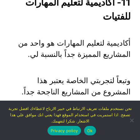
11- أكاديمية لتعليم المهارات
للفتيات
أكاديمية لتعليم المهارات هو واحد من
المشاريع المميزة جداً بالنسبة لي.
وتبعاً لتجربتي الخاصة يعتبر هذا
المشروع من المشاريع الناجحة جداً.
نحن نستخدم ملفات تعريف الارتباط في خبير الارباح لاعطاءك افضل تجربة
تصفح. اذا استمريت في استخدام الموقع فهذا يعني انك موافق علي هذا
ليس في السعودية فقط، ولكن في
الاشعار. شكرا لتفهمك.
مختلف البلدان العربية.
Privacy policy
Ok