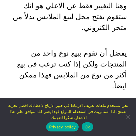
وهنا التغيير فقط عن الاعلي هو انك
ستقوم بفتح محل لبيع الملابس بدلاً من
متجر الكتروني.
يفضل أن تقوم ببيع نوع واحد من
المنتجات ولكن إذا كنت ترغب في بيع
أكثر من نوع من الملابس فهذا ممكن
ايضاً.
نحن نستخدم ملفات تعريف الارتباط في خبير الارباح لاعطاءك افضل تجربة
تجربة:
صديق لي بدأ بالفعل في هذا
تصفح. اذا استمريت في استخدام الموقع فهذا يعني انك موافق علي هذا
الاشعار. شكرا لتفهمك.
المشروع وتخصص في بيع البنطلونات
Privacy policy
Ok
فقط.