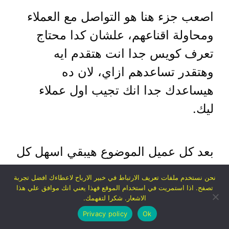
اصعب جزء هنا هو التواصل مع العملاء
ومحاولة اقناعهم، علشان كدا محتاج
تعرف كويس جدا انت هتقدم ايه
وهتقدر تساعدهم ازاي، لان ده
هيساعدك جدا انك تجيب اول عملاء
ليك.
بعد كل عميل الموضوع هيبقي اسهل كل
مرة.
نحن نستخدم ملفات تعريف الارتباط في خبير الارباح لاعطاءك افضل تجربة
تصفح. اذا استمريت في استخدام الموقع فهذا يعني انك موافق علي هذا
الاشعار. شكرا لتفهمك.
ملحوظة:
مهم جدا تبدأ تعرض علي
Privacy policy
Ok