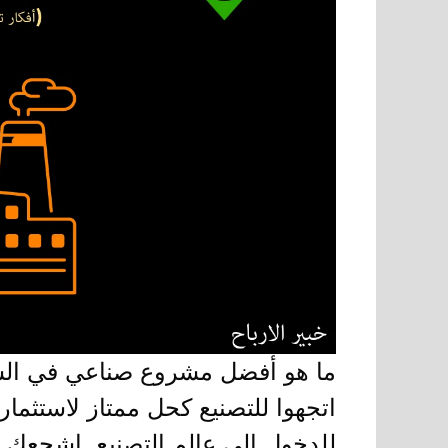
ما هو أفضل مشروع صناعي في السع
اتجهوا للتصنيع كحل ممتاز لاستثما
للدخول إلى عالم التصنيع. اشجعك