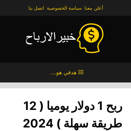
تقل
أعلن معنا
سياسة الخصوصية
اتصل بنا
ى
محتوى
هدفي هو....
ربح 1 دولار يوميا ( 12
طريقة سهلة ) 2024