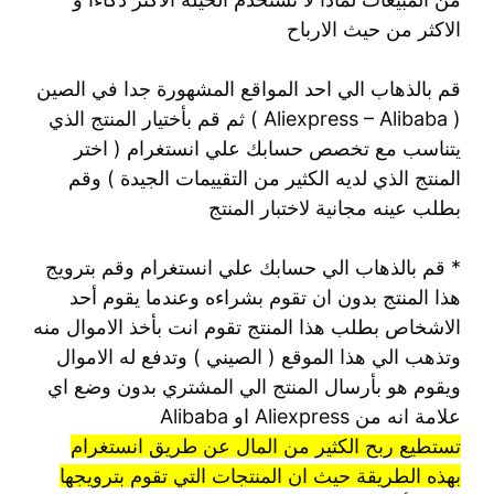
الاكثر من حيث الارباح
قم بالذهاب الي احد المواقع المشهورة جدا في الصين
( Aliexpress – Alibaba ) ثم قم بأختيار المنتج الذي
يتناسب مع تخصص حسابك علي انستغرام ( اختر
المنتج الذي لديه الكثير من التقييمات الجيدة ) وقم
بطلب عينه مجانية لاختبار المنتج
* قم بالذهاب الي حسابك علي انستغرام وقم بترويج
هذا المنتج بدون ان تقوم بشراءه وعندما يقوم أحد
الاشخاص بطلب هذا المنتج تقوم انت بأخذ الاموال منه
وتذهب الي هذا الموقع ( الصيني ) وتدفع له الاموال
ويقوم هو بأرسال المنتج الي المشتري بدون وضع اي
علامة انه من Aliexpress او Alibaba
تستطيع ربح الكثير من المال عن طريق انستغرام
بهذه الطريقة حيث ان المنتجات التي تقوم بترويجها