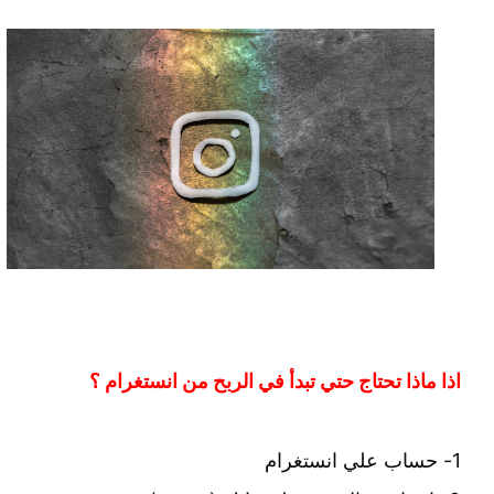
اذا ماذا تحتاج حتي تبدأ في الربح من انستغرام ؟
1- حساب علي انستغرام