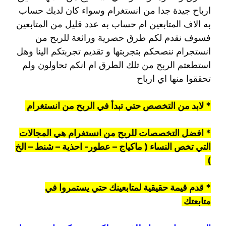
ارباح جيدة جدا من انستغرام وسواء كان لديك حساب
به الاف المتابعين ام حساب به عدد قليل من المتابعين
فسوف نقدم لكم طرق حصرية ورائعة للربح من
انستجرام ننصحكم بتجربتها و تقديم تجربتكم الينا وهل
استطعتم الربح من تلك الطرق ام انكم تحاولون ولم
تحققوا منها اي ارباح
* لابد من التخصص حتي تبدأ في الربح من انستغرام
* افضل التخصصات للربح من انستغرام هي المجالات
التي تخص النساء ( ماكياج – عطور- احذية – شنط – الخ
)
* قدم قيمة حقيقية لمتابعينك حتي يستمروا في
متابعتك