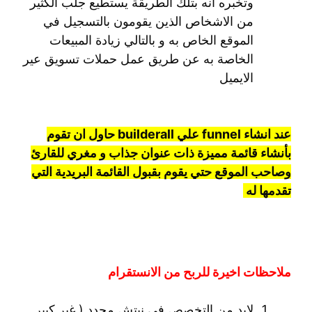
وتخبره انه بتلك الطريقة يستطيع جلب الكثير
من الاشخاص الذين يقومون بالتسجيل في
الموقع الخاص به و بالتالي زيادة المبيعات
الخاصة به عن طريق عمل حملات تسويق عير
الايميل
عند انشاء funnel علي builderall حاول ان تقوم
بأنشاء قائمة مميزة ذات عنوان جذاب و مغري للقارئ
وصاحب الموقع حتي يقوم بقبول القائمة البريدية التي
تقدمها له
ملاحظات اخيرة للربح من الانستقرام
لابد من التخصص في نيتش محدد ( غير كبير