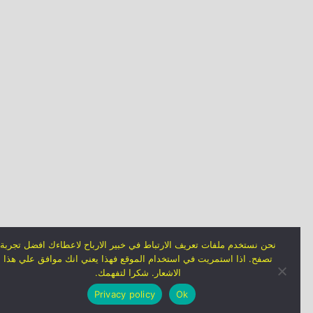
نحن نستخدم ملفات تعريف الارتباط في خبير الارباح لاعطاءك افضل تجربة
تصفح. اذا استمريت في استخدام الموقع فهذا يعني انك موافق علي هذا
الاشعار. شكرا لتفهمك.
Privacy policy
Ok