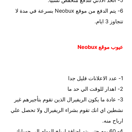
5- الحد الادني للدفع منخفض نسبيا.
6- يتم الدفع من موقع Neobux بسرعة في مدة لا
تتجاوز 3 ايام.
عيوب موقع Neobux
1- عدد الاعلانات قليل جدا
2- اهدار للوقت الي حد ما
3- عادة ما يكون الريفيرال الذين تقوم بتأجيرهم غير
نشطين اي انك تقوم بشراء الريفيرال ولا تحصل علي
ارباح منه.
4- 60 يوم حتي يتم اضافة ارباح المهام الي حسابك