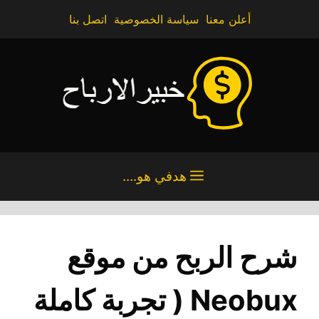
تقل
أعلن معنا
سياسة الخصوصية
اتصل بنا
ى
محتوى
هدفي هو....
شرح الربح من موقع
Neobux ( تجربة كاملة