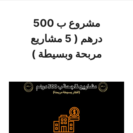
مشروع ب 500
درهم ( 5 مشاريع
مربحة وبسيطة )