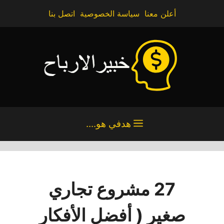
نتقل
أعلن معنا
سياسة الخصوصية
اتصل بنا
لى
لمحتوى
هدفي هو....
27 مشروع تجاري
صغير ( أفضل الأفكار