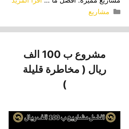
مشاريع مميزة. أفضل ما …
اقرأ المزيد
التصنيفات
مشاريع
مشروع ب 100 الف
ريال ( مخاطرة قليلة
)