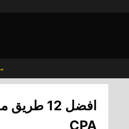
نتقل
لى
لمحتوى
مش
افضل 12 ط
CPA