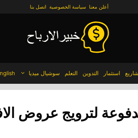
أعلن معنا
سياسة الخصوصية
اتصل بنا
اريع
استثمار
التدوين
التعلم
سوشيال ميديا
nglish
ريق مدفوعة لترويج عروض ا