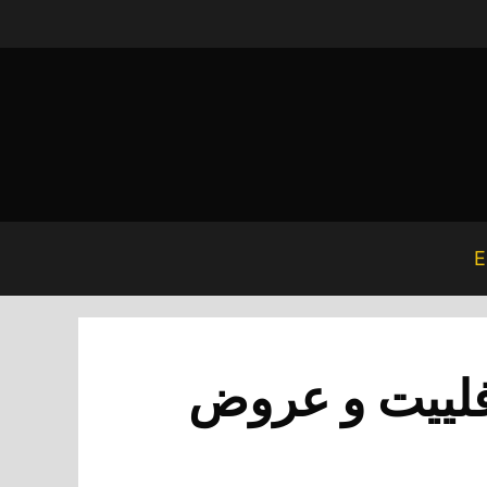
E
لافلييت و عروض