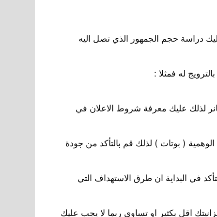
عليك دراسة حجم الجمهور الذي تصل اليه
لترويج له فمثلا :
انر لذلك عليك معرفة شروط الاعلان في
وهمية ( بوتات ) لذلك قم بالتأكد من جودة
أكد في البداية ان طرق الاستهداف التي
تفع جدا للايداع احيانا 200 دولار فاذا كانت ميزانيتك اقل بكثير او تساوي ربما لا يجب عليك