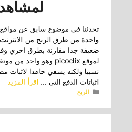
لمشاهدة
تحدثنا في موضوع سابق عن مواقع ال
واحدة من طرق الربح من الانترنت ل
ضعيفة جدا مقارنة بطرق اخري وف
لموقع picoclix وهو واح
نسبيا ولكنه يسعي جاهدا لاثبات مص
اثباتات الدفع التي …
اقرأ المزيد
التصنيفات
الربح