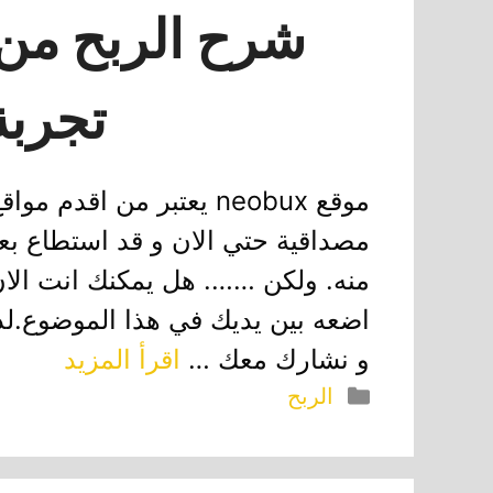
تجربة
موقع neobux يعتبر من اق
مصداقية حتي الان و قد استطاع بع
منه. ولكن ……. هل يمكنك انت الان
اضعه بين يديك في هذا الموضوع.ل
و نشارك معك …
اقرأ المزيد
التصنيفات
الربح