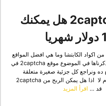
شرح موقع 2captcha هل يمكنك
ن اكواد الكابتشا وما هي افضل المواقع
وكان من ضمن مواقع الكابتشا ال ذكرناها في الموضوع موقع 2captcha في
 ده ونراجع كل جزئية صغيرة متعلقة
بالموقع وهل فعلا يمكن الربح منه ام لا اذا هل يمكن الربح من 2captcha
ه قد …
اقرأ المزيد