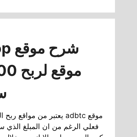
س
موقع adbtc يعتبر من مواقع
فعلي الرغم من ان المبلغ الذي س