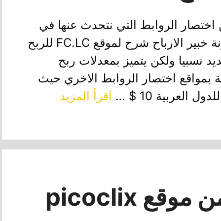
 اختصار الروابط التي نتحدث عنها في
تلك الفترة نقدم لكم اليوم في مدونة خبير الارباح شرح لموقع FC.LC للربح
د نسبيا ولكن يتميز بمعدلات ربح
100 زيارة مقارنة بمواقع اختصار الروابط الاخري حيث
 العربية 10 $ …
اقرأ المزيد
اربح 10 دولار من موقع picoclix