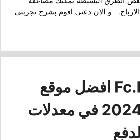
 بعض الطرق البسيطة يمكنك مضاعفة
لارباح. و الان دعني اقوم بشرح تجربتي
شرح موقع Fc.lc افضل موقع
اختصار روابط 2024 في معدلات
لدفع